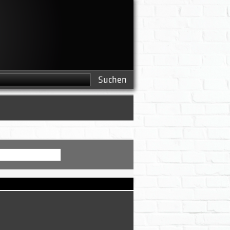
Search this
Search form
site