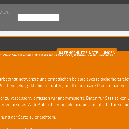
SEHEN?
 werden.
DATENSCHUTZEINSTELLUNGEN
. Wenn Sie auf einen Link auf dieser Seite klicken, stimmen Sie zu, Cookies zu
AGB
Kontakt
RSS
Facebook
 unbedingt notwendig und ermöglichen beispielsweise sicherheitsrel
Profil eingeloggt bleiben möchten, um Ihnen unsere Dienste bei eine
 zu verbessern, erfassen wir anonymisierte Daten für Statistiken u
iten unseres Web-Auftritts ermitteln und unsere Inhalte für Sie u
nung der Seite zu erleichtern.